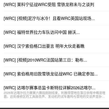
[WRC] 莱科宁征战WRC受阻 雪铁龙称未与之谈判
[WRC] [视频]泥泞与冰冷！且看WRC英国站现场...
[WRC] 福特世界拉力车队访问中国 赫沃...
[WRC] 汉宁索伯格口出豪言 明年大伙走着瞧
[WRC] [视频]2010WRC法国站第三日：勒布...
[WRC] 索伯格用旧款雪铁龙征战WRC 已确定参加...
[WRC] 达喀尔赛事总监卡斯特拉详解2026达喀尔...
2026年达喀尔拉力赛第六赛段刚刚结束，利雅得营地在落日余晖中略显喧
嚣。远处维修区的工具敲击声、发动机的试车轰鸣与营地的交谈声混杂在
一起。赛...