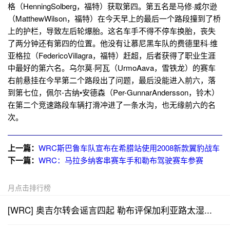
格（HenningSolberg，福特）获取第四。第五名是马修·威尔逊
（MatthewWilson，福特）在今天早上的最后一个路段撞到了桥
上的护栏，导致左后轮爆胎。这名车手不得不停车换胎，丧失
了两分钟还有第四的位置。他没有让慕尼黑车队的费德里科·维
亚格拉（FedericoVillagra，福特）赶超，后者获得了职业生涯
中最好的第六名。乌尔莫·阿瓦（UrmoAava，雪铁龙）的赛车
右前悬挂在今早第二个路段出了问题，最后没能进入前六，落
到第七位，佩尔-古纳•安德森（Per-GunnarAndersson，铃木）
在第二个竞速路段车辆打滑冲进了一条水沟，也无缘前六的名
次。
上一篇：
WRC斯巴鲁车队宣布在希腊站使用2008新款翼豹战车
下一篇：
WRC：马拉多纳客串赛车手和勒布驾驶赛车参赛
月点击排行榜
[WRC] 奥吉尔转会谣言四起 勒布评保加利亚路太湿...