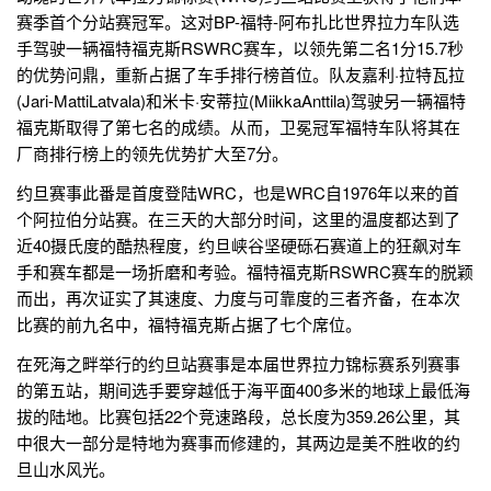
赛季首个分站赛冠军。这对BP-福特-阿布扎比世界拉力车队选
手驾驶一辆福特福克斯RSWRC赛车，以领先第二名1分15.7秒
的优势问鼎，重新占据了车手排行榜首位。队友嘉利·拉特瓦拉
(Jari-MattiLatvala)和米卡·安蒂拉(MiikkaAnttila)驾驶另一辆福特
福克斯取得了第七名的成绩。从而，卫冕冠军福特车队将其在
厂商排行榜上的领先优势扩大至7分。
约旦赛事此番是首度登陆WRC，也是WRC自1976年以来的首
个阿拉伯分站赛。在三天的大部分时间，这里的温度都达到了
近40摄氏度的酷热程度，约旦峡谷坚硬砾石赛道上的狂飙对车
手和赛车都是一场折磨和考验。福特福克斯RSWRC赛车的脱颖
而出，再次证实了其速度、力度与可靠度的三者齐备，在本次
比赛的前九名中，福特福克斯占据了七个席位。
在死海之畔举行的约旦站赛事是本届世界拉力锦标赛系列赛事
的第五站，期间选手要穿越低于海平面400多米的地球上最低海
拔的陆地。比赛包括22个竞速路段，总长度为359.26公里，其
中很大一部分是特地为赛事而修建的，其两边是美不胜收的约
旦山水风光。