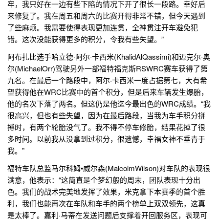
牢，我只好在一边有些下陷的情况下开了很长一段路。幸好后
来修复了。我在周五和周六的比赛开得非常不错，但今天遇到
了些麻烦。我需要使得表现更加连贯，全神贯注开车避免犯
错。这次没能获得更多的积分，令我有些失望。”
阿布扎比选手哈立德·阿尔·卡西米(KhalidAlQassimi)和迈克尔·奥
尔(MichaelOrr)驾驶另外一部福特福克斯RSWRC赛车获得了第
九名。在最后一个路段中，阿尔·卡西米一度占据第七，大有希
望获得他在WRC比赛中的首个积分，但是后来车辆发生爆胎，
他的名次下落了两名。但这仍是他迄今最出色的WRC成绩。“我
很高兴，但也有些失望，因为在最后路段，当我为车手积分拼
搏时，有两个轮胎没气了。我不得不停车修胎，结果花掉了很
多时间。以前我从没拿到过积分，很遗憾，幸福女神不垂青于
我。”
福特车队总监马尔科姆•威尔森(MalcolmWilson)对车队的表现很
满意，他表示：“这简直是个梦幻般的周末，团队表现十分出
色。我们的战术完美地发挥了效果，米克拿下本赛季的首个胜
利，我们也能再次在车队和车手的两个榜单上双双领先，这真
是太棒了。嘉利·马蒂在发送问题后支撑着开回服务区，表现可