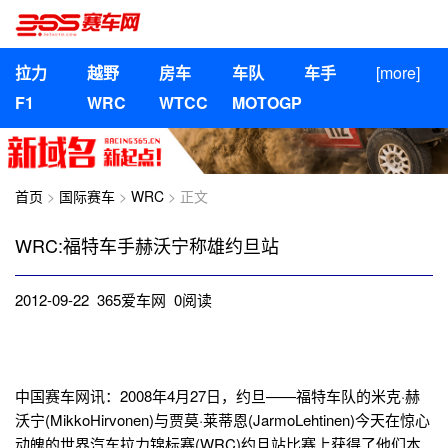
拉力
越野
房车
车队
车手
[more]
F1
WRC
WTCC
MOTOGP
首页
>
国际赛车
>
WRC
> 正文
WRC:福特车手赫沃宁称雄约旦站
2012-09-22 365爱车网
0
阅读
中国赛车网讯：2008年4月27日，约旦——福特车队的米克·赫
沃宁(MikkoHirvonen)与贾莫·莱蒂恩(JarmoLehtinen)今天在惊心
动魄的世界汽车拉力锦标赛(WRC)约旦站比赛上获得了他们本