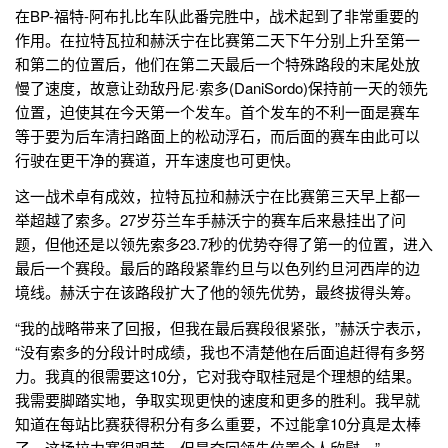
在BP-福特-阿布扎比车队此番完胜中，战术起到了非常重要的
作用。在拉特瓦拉和赫沃宁在比赛第二天下午分别上升至第一
和第二的位置后，他们在第二天最后一个特殊路段的末尾处放
慢了速度，故意让劲敌丹尼·索多(DaniSordo)保持前一天的领先
位置，迫使其在今天第一个发车。首个发车的不利一面是赛车
等于要为后车清扫路面上的松动浮石，而后面的赛车由此可以
行驶在更干净的赛道，开车速度也可更快。
这一战术卓有成效，拉特瓦拉和赫沃宁在比赛第三天早上都一
举超越了索多。27岁芬兰车手赫沃宁的赛车后来悬挂出了问
题，但他还是以领先索多23.7秒的优势夺得了第一的位置，进入
最后一个赛段。最后的路段紧靠约旦与以色列约旦河西岸的边
境线。赫沃宁在该路段扩大了他的领先优势，最终拔得头筹。
“我的战略带来了回报，但我在最后赛段很紧张，”赫沃宁表示，
“没有索多的分段计时成绩，我也不清楚他在后面追赶得有多努
力。我真的很需要这10分，它对我夺取桂冠是个理想的结果。
我需要脚踏实地，争取实现更快的速度和更多的胜利。我早就
知道在每站比赛获得积分有多么重要，不过能拿10分真是太棒
了。这场拉力赛很艰苦，但是夺回领先位置令人欣慰。”