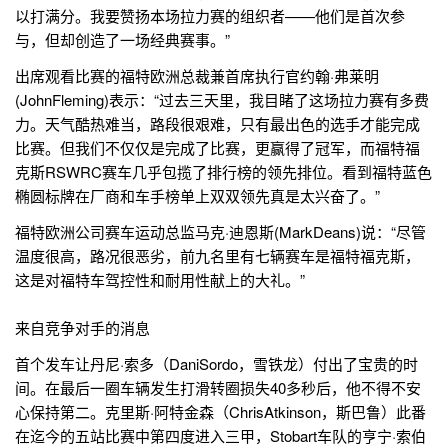
以打满分。我要赞扬本场拉力赛的组织者——他们是首次参
与，但却创造了一场经典赛事。”
出席观看比赛的福特欧洲总裁兼首席执行官约翰·弗莱明
(JohnFleming)表示：“过去三天里，我目睹了这场拉力赛有多费
力。天气酷热难当，路段很艰难，只有最出色的选手才能完成
比赛。但我们不仅仅是完成了比赛，更赢得了冠军，而福特福
克斯RSWRC赛车几乎包揽了排行榜的领先排位。看到福特蓝色
椭圆标牌在厂商和车手榜单上双双领先真是太兴奋了。”
福特欧洲公司赛车运动总监马克·迪恩斯(MarkDeans)说：“尽管
温度很高，路况很恶劣，前九名里有七辆赛车是福特福克斯，
这是对福特车驾控性和耐用性献上的大礼。”
来自竞争对手的消息
首个发车让丹尼·索多（DaniSordo，雪铁龙）付出了宝贵的时
间。在最后一圈车辆发生打滑转圈损失40多秒后，他不得不安
心保持第二。克里斯·阿特金森（ChrisAtkinson，斯巴鲁）此番
在迄今的五站比赛中第四度进入三甲，Stobart车队的亨宁·索伯