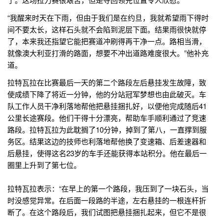
“我醒来时天在下雨，但由于我们是在约旦，我就希望雨下得时
间不要太长，这样石头就不会陷到泥层下面。结果雨很快就停
了，本来我还指望它能把赛道冲刷得再干净一点。路相当滑，
就像澳大利亚打滑的路面，想要不冲出道路难度很大。”他补充
道。
拉特瓦拉在比赛最后一天的第二个路段左后悬挂发生故障，致
使成绩下降了将近一分钟，他的分站冠军梦想也由此破灭。车
队工作人员干净利落地帮他把悬挂捆扎好，以便他完成随后41
公里长途赛段。他们干得十分漂亮，帮助车手顺利通过了竞速
路段。拉特瓦拉为此耽搁了10分钟，掉到了第八，一直撑到服
务区。结果这边的技师也利落地帮他换了变速箱、后差速器和
后悬挂，使得这名23岁的车手还能获得本站积分。他在最后一
圈里上升到了第七位。
拉特瓦拉表示：“在早上的第一个路段，我压到了一块石头，当
时没感觉异常。在后面一段路的半途，左右悬挂的一根连杆折
断了。在这个路段后，我们试图把悬挂捆扎起来，但它不是很