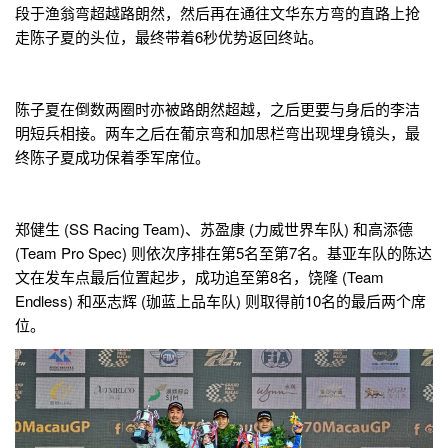
段于渔翁弯超越路朗然，然后再在通往文华东方弯的直路上抢
走陈子夏的头位，最终带着6秒优势返回终站。
陈子夏在倒数两圈时亦被路朗然超越，之后更要与身后的李洁
明短兵相接。两车之后在葡京弯和加思栏弯出现埋身镜头，最
终陈子夏成功保着季军席位。
郑健生 (SS Racing Team)、苏盈康 (力威世界车队) 和高添德
(Team Pro Spec) 则依次序排在第5名至第7名。基亚车队的陈达
文在发车点最后位置起步，成功追至第8名，饶隆 (Team
Endless) 和巫志辉 (珈蓝上品车队) 则取得前10名的最后两个席
位。