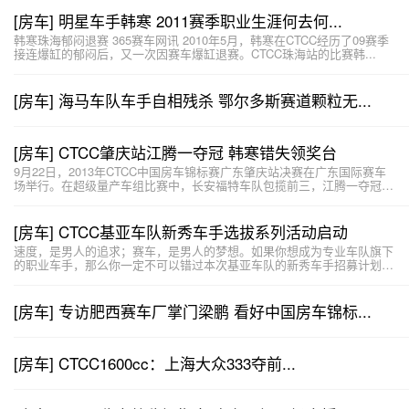
[房车] 明星车手韩寒 2011赛季职业生涯何去何...
韩寒珠海郁闷退赛 365赛车网讯 2010年5月，韩寒在CTCC经历了09赛季
接连爆缸的郁闷后，又一次因赛车爆缸退赛。CTCC珠海站的比赛韩...
[房车] 海马车队车手自相残杀 鄂尔多斯赛道颗粒无...
[房车] CTCC肇庆站江腾一夺冠 韩寒错失领奖台
9月22日，2013年CTCC中国房车锦标赛广东肇庆站决赛在广东国际赛车
场举行。在超级量产车组比赛中，长安福特车队包揽前三，江腾一夺冠，
甄卓...
[房车] CTCC基亚车队新秀车手选拔系列活动启动
速度，是男人的追求；赛车，是男人的梦想。如果你想成为专业车队旗下
的职业车手，那么你一定不可以错过本次基亚车队的新秀车手招募计划！
基亚车队作...
[房车] 专访肥西赛车厂掌门梁鹏 看好中国房车锦标...
[房车] CTCC1600cc：上海大众333夺前...