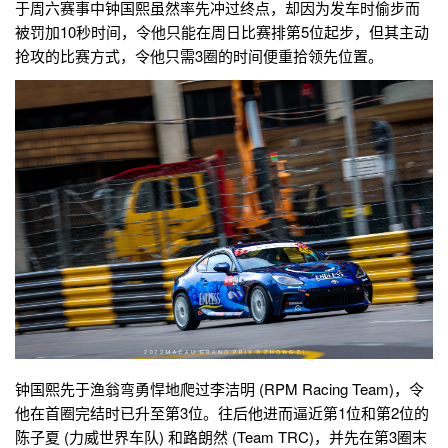
于周六赛事中钟国熙虽然率先冲过终点，却因为发车时偷步而
被罚加10秒时间，令他只能在周日比赛排第5位起步，但其主动
抢攻的比赛方式，令他只需3圈的时间便重拾领先位置。
钟国熙先于渔翁弯勇悍地爬过李洁明 (RPM Racing Team)，令
他在首圈完结时已升至第3位。往后他进而逼近第1位和第2位的
陈子夏 (力威世界车队) 和路朗然 (Team TRC)，并先在第3圈末