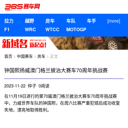
拉力
越野
房车
车队
车手
[more]
F1
WRC
WTCC
MOTOGP
首页
>
中国赛车
>
房车
> 正文
钟国熙扬威澳门格兰披治大赛车70周年挑战赛
2023-11-22 仲子
0
阅读
在11月19日进行的第70届澳门格兰披治大赛车70周年挑战赛
中，力威世界车队的钟国熙，在周六比赛严重犯错后成功收复
失地，漂亮地取得胜利。