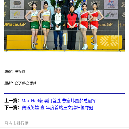
编辑：陈仕畅
摄影：任子仲/伍思锋
上一篇：
Max Hart获澳门首胜 曹宏炜圆梦总冠军
下一篇：
赛道英雄-壹 年度首站王文骋杆位夺冠
月点击排行榜