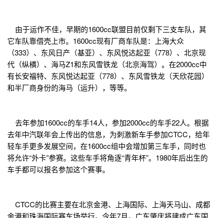
由于运作不佳，早期的1600cc联盟目前仅剩下三支车队，其
它车队靠借壳上市。1600cc现有厂商车队是：上海大众
（333）、东风日产（基亚）、东风悦达起亚（778）、北京现
代（纵横）、海马Z1和东风雪铁龙（北京海驾）。在2000cc中
有长安福特、东风悦达起亚（778）、东风雪铁龙（天欣花园）
和半厂商身份的海马（运升），等等。
去年参加1600cc的车手14人，参加2000cc的车手22人。根据
去年中汽联年会上传出的信息，为刺激新车手参加CTCC，给年
轻车手更多发展空间，在1600cc组中会增加第三车手，同时也
将允许“外卡”参赛。这些车手将角逐“青年杯”。1980年后出生的
车手都可以报名参加这个赛事。
CTCC的比赛主要在北京金港、上海国际、上海天马山、成都
金港和珠海国际赛车场举行。今年7月，广东肇庆将建成广东国