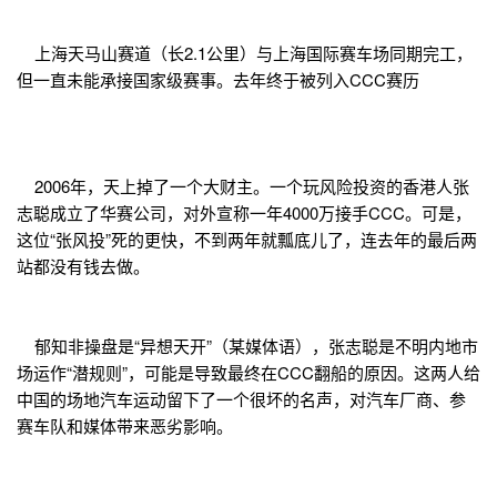
上海天马山赛道（长2.1公里）与上海国际赛车场同期完工，
但一直未能承接国家级赛事。去年终于被列入CCC赛历
2006年，天上掉了一个大财主。一个玩风险投资的香港人张
志聪成立了华赛公司，对外宣称一年4000万接手CCC。可是，
这位“张风投”死的更快，不到两年就瓢底儿了，连去年的最后两
站都没有钱去做。
郁知非操盘是“异想天开”（某媒体语），张志聪是不明内地市
场运作“潜规则”，可能是导致最终在CCC翻船的原因。这两人给
中国的场地汽车运动留下了一个很坏的名声，对汽车厂商、参
赛车队和媒体带来恶劣影响。