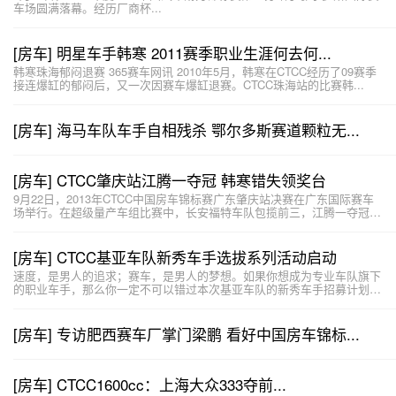
车场圆满落幕。经历厂商杯...
[房车] 明星车手韩寒 2011赛季职业生涯何去何...
韩寒珠海郁闷退赛 365赛车网讯 2010年5月，韩寒在CTCC经历了09赛季
接连爆缸的郁闷后，又一次因赛车爆缸退赛。CTCC珠海站的比赛韩...
[房车] 海马车队车手自相残杀 鄂尔多斯赛道颗粒无...
[房车] CTCC肇庆站江腾一夺冠 韩寒错失领奖台
9月22日，2013年CTCC中国房车锦标赛广东肇庆站决赛在广东国际赛车
场举行。在超级量产车组比赛中，长安福特车队包揽前三，江腾一夺冠，
甄卓...
[房车] CTCC基亚车队新秀车手选拔系列活动启动
速度，是男人的追求；赛车，是男人的梦想。如果你想成为专业车队旗下
的职业车手，那么你一定不可以错过本次基亚车队的新秀车手招募计划！
基亚车队作...
[房车] 专访肥西赛车厂掌门梁鹏 看好中国房车锦标...
[房车] CTCC1600cc：上海大众333夺前...