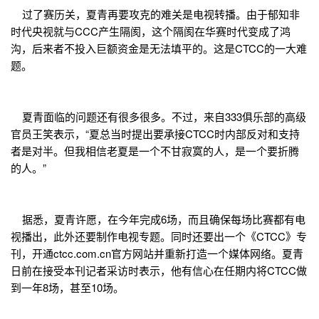
过了赛历关，夏青再要攻克的难关是电视转播。由于郁知非
时代央视就与CCC产生隔阂，这个隔阂在华赛时代变成了鸿
沟，后来者不投入巨额资金是无法填平的。这是CTCC的一大难
题。
夏青面临的问题还有很多很多。不过，来自333俱乐部的高级
官员王笑表示，“夏总当时提出要承接CTCC时内部反对和支持
者是对半。但我相信老夏是一个不甘寂寞的人，是一个要折腾
的人。”
据悉，夏青许愿，在今年完成6场，而且确保每场比赛都有电
视播出，此外还要制作电视专题。同时还要出一个《CTCC》专
刊，开通ctcc.com.cn官方网站并重新打造一个媒体网络。夏青
日前在接受本刊记者采访时表示，他有信心在任期内将CTCC做
到一年8场，甚至10场。