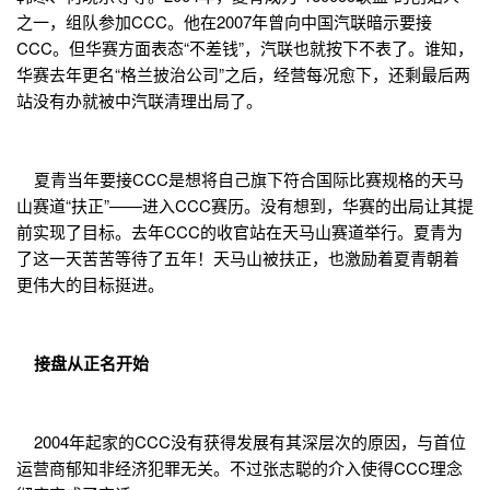
之一，组队参加CCC。他在2007年曾向中国汽联暗示要接
CCC。但华赛方面表态“不差钱”，汽联也就按下不表了。谁知，
华赛去年更名“格兰披治公司”之后，经营每况愈下，还剩最后两
站没有办就被中汽联清理出局了。
夏青当年要接CCC是想将自己旗下符合国际比赛规格的天马
山赛道“扶正”——进入CCC赛历。没有想到，华赛的出局让其提
前实现了目标。去年CCC的收官站在天马山赛道举行。夏青为
了这一天苦苦等待了五年！天马山被扶正，也激励着夏青朝着
更伟大的目标挺进。
接盘从正名开始
2004年起家的CCC没有获得发展有其深层次的原因，与首位
运营商郁知非经济犯罪无关。不过张志聪的介入使得CCC理念