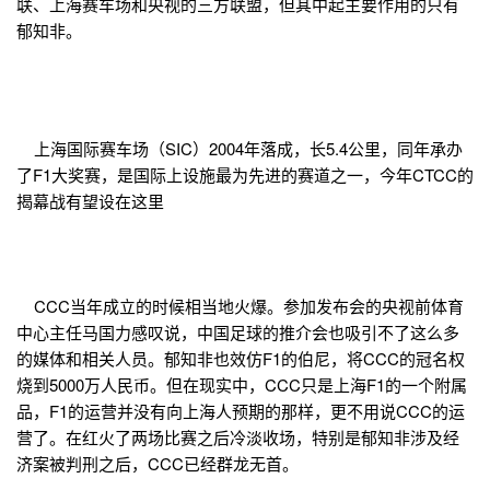
联、上海赛车场和央视的三方联盟，但其中起主要作用的只有
郁知非。
上海国际赛车场（SIC）2004年落成，长5.4公里，同年承办
了F1大奖赛，是国际上设施最为先进的赛道之一，今年CTCC的
揭幕战有望设在这里
CCC当年成立的时候相当地火爆。参加发布会的央视前体育
中心主任马国力感叹说，中国足球的推介会也吸引不了这么多
的媒体和相关人员。郁知非也效仿F1的伯尼，将CCC的冠名权
烧到5000万人民币。但在现实中，CCC只是上海F1的一个附属
品，F1的运营并没有向上海人预期的那样，更不用说CCC的运
营了。在红火了两场比赛之后冷淡收场，特别是郁知非涉及经
济案被判刑之后，CCC已经群龙无首。