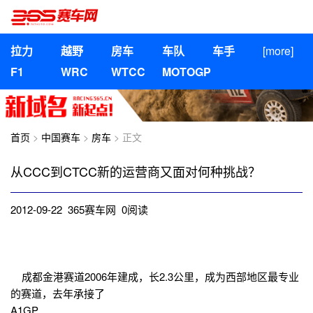
拉力
越野
房车
车队
车手
[more]
F1
WRC
WTCC
MOTOGP
首页
>
中国赛车
>
房车
> 正文
从CCC到CTCC新的运营商又面对何种挑战？
2012-09-22 365赛车网
0
阅读
成都金港赛道2006年建成，长2.3公里，成为西部地区最专业
的赛道，去年承接了
A1GP