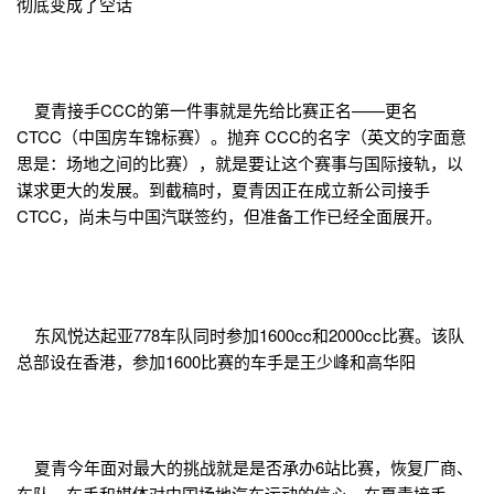
彻底变成了空话
夏青接手CCC的第一件事就是先给比赛正名——更名
CTCC（中国房车锦标赛）。抛弃 CCC的名字（英文的字面意
思是：场地之间的比赛），就是要让这个赛事与国际接轨，以
谋求更大的发展。到截稿时，夏青因正在成立新公司接手
CTCC，尚未与中国汽联签约，但准备工作已经全面展开。
东风悦达起亚778车队同时参加1600cc和2000cc比赛。该队
总部设在香港，参加1600比赛的车手是王少峰和高华阳
夏青今年面对最大的挑战就是是否承办6站比赛，恢复厂商、
车队、车手和媒体对中国场地汽车运动的信心。在夏青接手