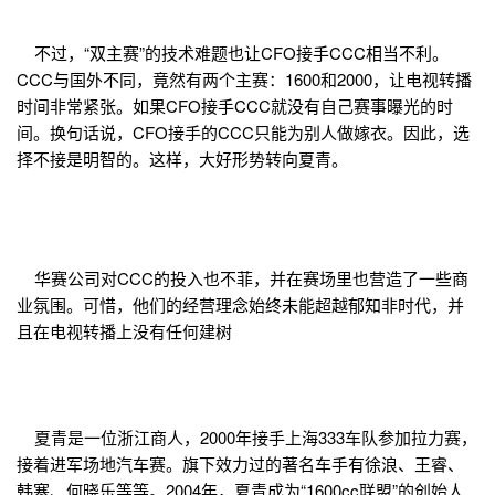
不过，“双主赛”的技术难题也让CFO接手CCC相当不利。
CCC与国外不同，竟然有两个主赛：1600和2000，让电视转播
时间非常紧张。如果CFO接手CCC就没有自己赛事曝光的时
间。换句话说，CFO接手的CCC只能为别人做嫁衣。因此，选
择不接是明智的。这样，大好形势转向夏青。
华赛公司对CCC的投入也不菲，并在赛场里也营造了一些商
业氛围。可惜，他们的经营理念始终未能超越郁知非时代，并
且在电视转播上没有任何建树
夏青是一位浙江商人，2000年接手上海333车队参加拉力赛，
接着进军场地汽车赛。旗下效力过的著名车手有徐浪、王睿、
韩寒、何晓乐等等。2004年，夏青成为“1600cc联盟”的创始人