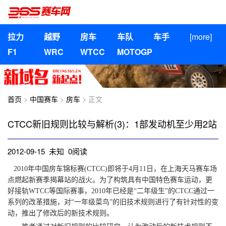
拉力
越野
房车
车队
车手
[more]
F1
WRC
WTCC
MOTOGP
首页
>
中国赛车
>
房车
> 正文
CTCC新旧规则比较与解析(3)：1部发动机至少用2站
2012-09-15 未知
0
阅读
2010年中国房车锦标赛(CTCC)即将于4月11日，在上海天马赛车场
点燃起新赛季揭幕站的战火。为了构筑具有中国特色赛车运动，更
好接轨WTCC等国际赛事，2010年已经是“二年级生”的CTCC通过一
系列的改革措施，对“一年级菜鸟”的旧技术规则进行了有针对性的变
动，推出了修改后的新技术规则。