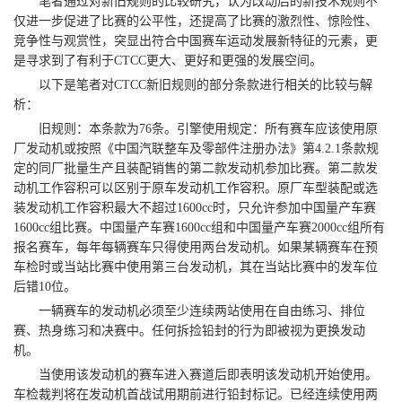
笔者通过对新旧规则的比较研究，认为改动后的新技术规则不
仅进一步促进了比赛的公平性，还提高了比赛的激烈性、惊险性、
竞争性与观赏性，突显出符合中国赛车运动发展新特征的元素，更
是寻求到了有利于CTCC更大、更好和更强的发展空间。
以下是笔者对CTCC新旧规则的部分条款进行相关的比较与解
析：
旧规则：本条款为76条。引擎使用规定：所有赛车应该使用原
厂发动机或按照《中国汽联整车及零部件注册办法》第4.2.1条款规
定的同厂批量生产且装配销售的第二款发动机参加比赛。第二款发
动机工作容积可以区别于原车发动机工作容积。原厂车型装配或选
装发动机工作容积最大不超过1600cc时，只允许参加中国量产车赛
1600cc组比赛。中国量产车赛1600cc组和中国量产车赛2000cc组所有
报名赛车，每年每辆赛车只得使用两台发动机。如果某辆赛车在预
车检时或当站比赛中使用第三台发动机，其在当站比赛中的发车位
后错10位。
一辆赛车的发动机必须至少连续两站使用在自由练习、排位
赛、热身练习和决赛中。任何拆捡铅封的行为即被视为更换发动
机。
当使用该发动机的赛车进入赛道后即表明该发动机开始使用。
车检裁判将在发动机首战试用期前进行铅封标记。已经连续使用两