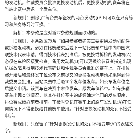
的发动机。仲裁委员会批准更换发动机后，更换发动机的赛车将在
当站比赛中后退十个发车位。
新规则：删除了“每台赛车签发的两台发动机(A.B)可以在只有练
习和热身练习时互换。”
解析：本条款是应对新77条款规则而改动的。
旧规则：本条款属79条. “如果参赛者确实需要更换发动机配件
或拆检发动机，必须在比赛结束后或下一站比赛预车检中向中国汽
联技术代表申请。得到技术代表批准后，被更换或拆检的发动机(A)
必须在车检区接受检查。备用发动机(B)可以更换给参赛者指定出现
机械故障且得到技术代表确认和仲裁委员会批准的赛车上。在排位
赛开始后和最终发车位公布之前提交的更换发动机申请如果得到仲
裁委员会批准，当站决赛中后退10个发车位发车。如公布发车位之
后提交申请。该赛车在决赛中末位发车，原发车位轮空。如有多辆
赛车出现类似情况，以其在排位赛中的成绩确定他们的发车顺序，
排位赛成绩靠前者排前。车检时登记在赛车上的原车发动机(A)在任
何情况下不得更换给其他赛车使用。”针对更换发动机的处罚不接受
申诉。
新规则：只保留了“针对更换发动机的处罚不接受申诉”的表述文
字。