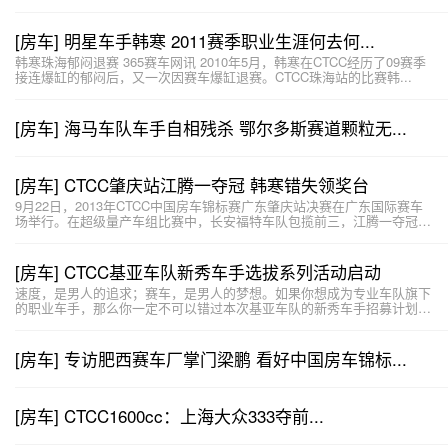
[房车] 明星车手韩寒 2011赛季职业生涯何去何...
韩寒珠海郁闷退赛 365赛车网讯 2010年5月，韩寒在CTCC经历了09赛季
接连爆缸的郁闷后，又一次因赛车爆缸退赛。CTCC珠海站的比赛韩...
[房车] 海马车队车手自相残杀 鄂尔多斯赛道颗粒无...
[房车] CTCC肇庆站江腾一夺冠 韩寒错失领奖台
9月22日，2013年CTCC中国房车锦标赛广东肇庆站决赛在广东国际赛车
场举行。在超级量产车组比赛中，长安福特车队包揽前三，江腾一夺冠，
甄卓...
[房车] CTCC基亚车队新秀车手选拔系列活动启动
速度，是男人的追求；赛车，是男人的梦想。如果你想成为专业车队旗下
的职业车手，那么你一定不可以错过本次基亚车队的新秀车手招募计划！
基亚车队作...
[房车] 专访肥西赛车厂掌门梁鹏 看好中国房车锦标...
[房车] CTCC1600cc：上海大众333夺前...