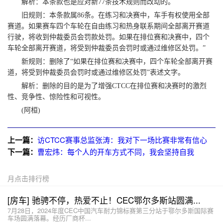
解析：本条款也是应对新77条技术规则而改动的。
旧规则：本条款属86条。在练习和决赛中，车手有权使用全部
赛道。如果赛车四个车轮在自由练习和热身联系期间全部离开赛道
行驶，将收到仲裁委员会罚款处罚。如果在排位赛和决赛中，四个
车轮全部离开赛道，将受到仲裁委员会罚时或通过维修区处罚。”
新规则：删除了“如果在排位赛和决赛中，四个车轮全部离开赛
道，将受到仲裁委员会罚时或通过维修区处罚”表述文字。
解析：删除的目的是为了增强CTCC在排位赛和决赛时的激烈
性、竞争性、惊险性和可视性。
(阿桓)
上一篇：
访CTCC赛事总监张涛：我对下一场比赛非常有信心
下一篇：
曹宏炜：每个人的开车方式不同，我会坚持自我
月点击排行榜
[房车] 驰骋不停，热爱不止！CEC鄂尔多斯站圆满...
7月28日，2024年度CEC中国汽车耐力锦标赛第三分站于鄂尔多斯国际赛
车场圆满落幕。经历厂商杯...