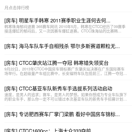
月点击排行榜
[房车] 明星车手韩寒 2011赛季职业生涯何去何...
韩寒珠海郁闷退赛 365赛车网讯 2010年5月，韩寒在CTCC经历了09赛季
接连爆缸的郁闷后，又一次因赛车爆缸退赛。CTCC珠海站的比赛韩...
[房车] 海马车队车手自相残杀 鄂尔多斯赛道颗粒无...
[房车] CTCC肇庆站江腾一夺冠 韩寒错失领奖台
9月22日，2013年CTCC中国房车锦标赛广东肇庆站决赛在广东国际赛车
场举行。在超级量产车组比赛中，长安福特车队包揽前三，江腾一夺冠，
甄卓...
[房车] CTCC基亚车队新秀车手选拔系列活动启动
速度，是男人的追求；赛车，是男人的梦想。如果你想成为专业车队旗下
的职业车手，那么你一定不可以错过本次基亚车队的新秀车手招募计划！
基亚车队作...
[房车] 专访肥西赛车厂掌门梁鹏 看好中国房车锦标...
[房车] CTCC1600cc：上海大众333夺前...